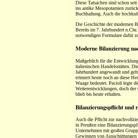
Diese Tatsachen sind schon seit
ins antike Mesopotamien zurückv
Buchhaltung. Auch die hochkult
Die Geschichte der modernen Bu
Bereits im 7. Jahrhundert n.Chr
notwendigen Formulare dafür zu
Moderne Bilanzierung nac
Maßgeblich für die Entwicklung
italienischen Handelsstätten. 
Jahrhundert angewandt und geht
erinnert heute noch an diese Her
Waage bedeutet. Pacioli legte 
Weiterentwicklungen, doch de
blieb bis heute erhalten.
Bilanzierungspflicht und 
Auch die Pflicht zur nachvollzi
in Preußen eine Bilanzierungspfl
Unternehmen mit großen Gruppe
Gewinnen von Ausschüttungen pro