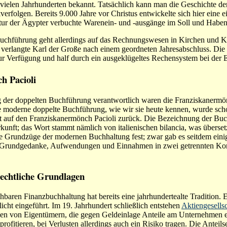
 vielen Jahrhunderten bekannt. Tatsächlich kann man die Geschichte d
erfolgen. Bereits 9.000 Jahre vor Christus entwickelte sich hier eine e
ur der Ägypter verbuchte Warenein- und -ausgänge im Soll und Haben
chführung geht allerdings auf das Rechnungswesen in Kirchen und Kl
. verlangte Karl der Große nach einem geordneten Jahresabschluss. Die K
r Verfügung und half durch ein ausgeklügeltes Rechensystem bei der E
h Pacioli
 der doppelten Buchführung verantwortlich waren die Franziskanermö
Die moderne doppelte Buchführung, wie wir sie heute kennen, wurde sch
 auf den Franziskanermönch Pacioli zurück. Die Bezeichnung der Buc
kunft; das Wort stammt nämlich von italienischen bilancia, was übersetz
die Grundzüge der modernen Buchhaltung fest; zwar gab es seitdem eini
r Grundgedanke, Aufwendungen und Einnahmen in zwei getrennten Kon
rechtliche Grundlagen
ehbaren Finanzbuchhaltung hat bereits eine jahrhundertealte Tradition.
icht eingeführt. Im 19. Jahrhundert schließlich entstehen
Aktiengesells
n von Eigentümern, die gegen Geldeinlage Anteile am Unternehmen e
fitieren, bei Verlusten allerdings auch ein Risiko tragen. Die Anteils