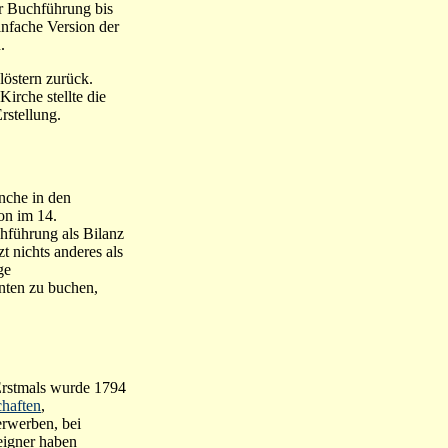
er Buchführung bis
infache Version der
.
östern zurück.
irche stellte die
rstellung.
nche in den
on im 14.
hführung als Bilanz
t nichts anderes als
ge
ten zu buchen,
 Erstmals wurde 1794
chaften
,
rwerben, bei
eigner haben